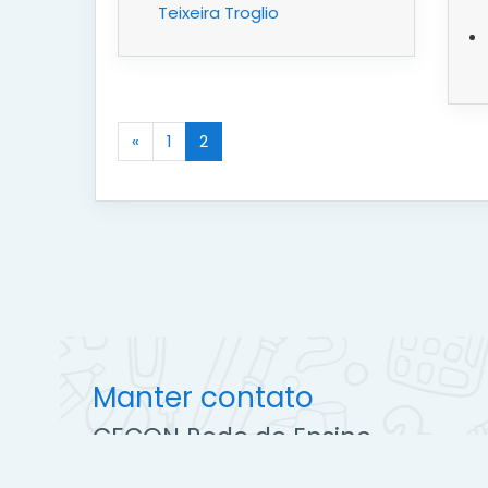
Teixeira Troglio
«
1
2
Anterior
(atual)
Manter contato
CECON Rede de Ensino
https://cecon.com.br