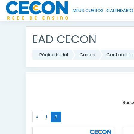
MEUS CURSOS
CALENDÁRIO
Ir para o conteúdo principal
EAD CECON
Página inicial
Cursos
Contabilida
Busc
«
1
2
Anterior
(atual)