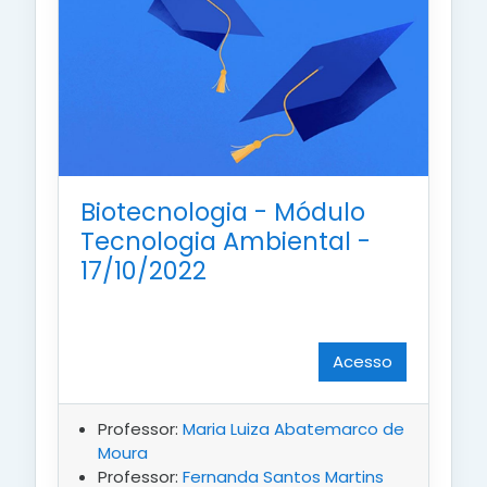
Biotecnologia - Módulo
Tecnologia Ambiental -
17/10/2022
Acesso
Professor:
Maria Luiza Abatemarco de
Moura
Professor:
Fernanda Santos Martins