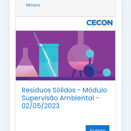
Moura
Resíduos Sólidos - Módulo
Supervisão Ambiental -
02/05/2023
Acesso