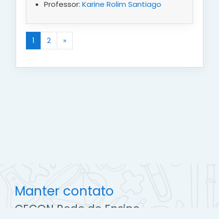
Professor:
Karine Rolim Santiago
1
2
»
(atual)
Próximo
Manter contato
CECON Rede de Ensino