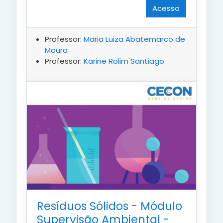
Acesso
Professor:
Maria Luiza Abatemarco de
Moura
Professor:
Karine Rolim Santiago
Resíduos Sólidos - Módulo
Supervisão Ambiental -