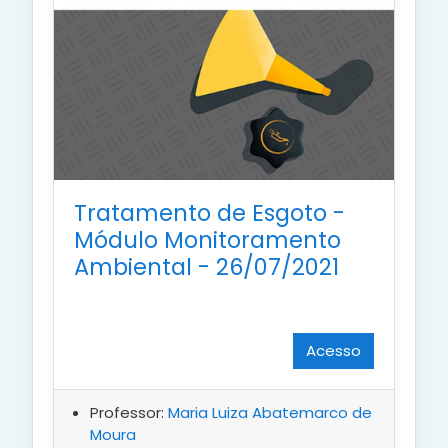
Tratamento de Esgoto -
Módulo Monitoramento
Ambiental - 26/07/2021
Acesso
Professor:
Maria Luiza Abatemarco de
Moura